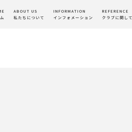
ME
ABOUT US
INFORMATION
REFERENCE
ム
私たちについて
インフォメーション
クラブに関し
ァイアーサイドミーティ
HOME
|
活動ブログ
|
template.list