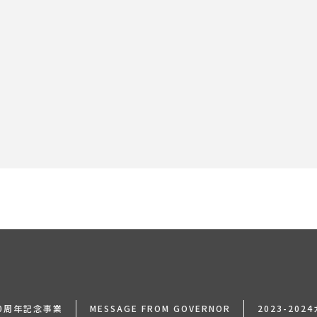
[%navi-pagenation%]
0周年記念事業
MESSAGE FROM GOVERNOR
2023-20