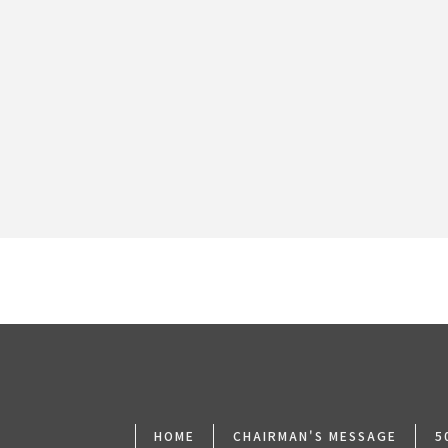
[%article_date_notime_dot%]
[%lead%]
HOME
CHAIRMAN'S MESSAGE
5