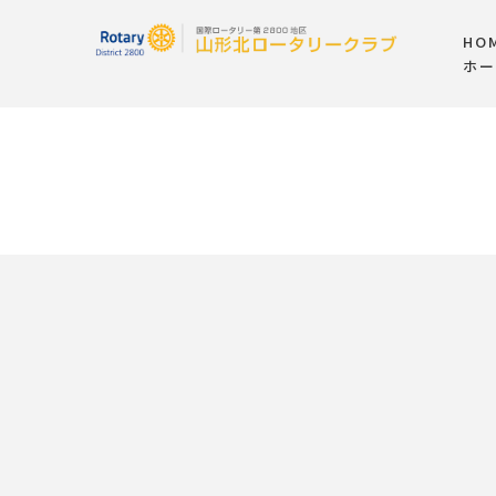
HO
ホー
フ
[%article_list_start%]
[!% if (image.url!="") { %]
[!% } %]
[%title%]
[%new:new%]