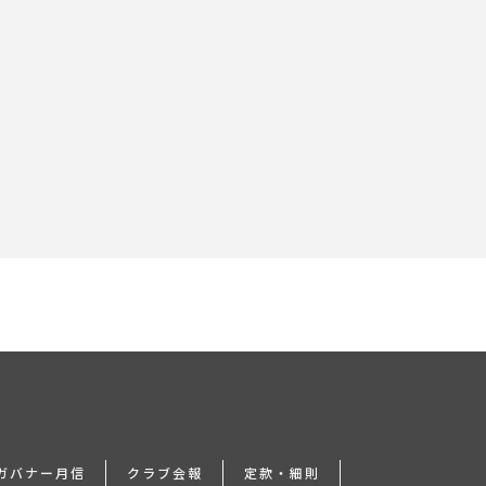
24ガバナー月信
クラブ会報
定款・細則