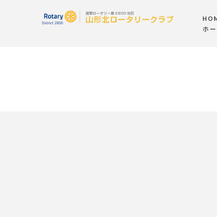
HO
ホー
[%article_list_start%]
[!% if (image.url!="") { %]
[!% } %]
[%title%]
[%new:new%]