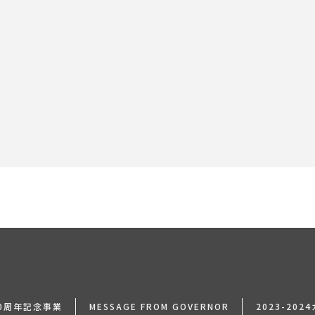
[%navi-pagenation%]
0周年記念事業
MESSAGE FROM GOVERNOR
2023-20