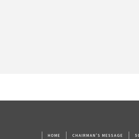
[%article_date_notime_dot%]
[%lead%]
HOME
CHAIRMAN'S MESSAGE
5