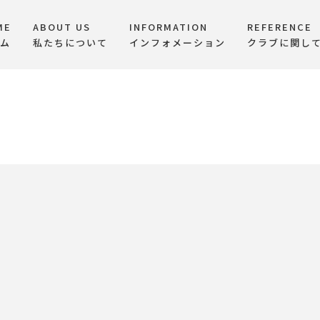
ME
ABOUT US
INFORMATION
REFERENCE
ム
私たちについて
インフォメーション
クラブに関し
職場訪問例会
HOME
|
活動ブログ
|
template.list