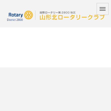
[%title%]
HOME
|
活動ブログ
|
template.detail
[%list_start%]