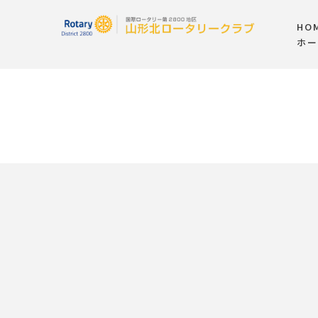
HO
ホー
[%list_start%]