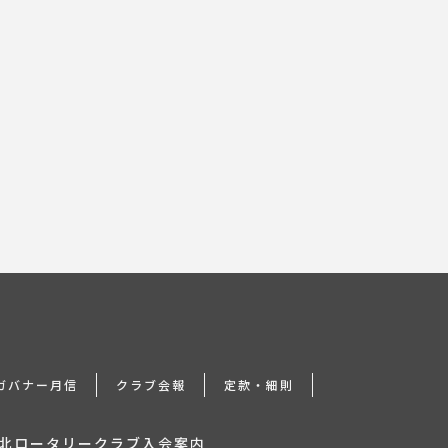
次のページへ
24ガバナー月信
クラブ会報
定款・細則
北ロータリークラブ入会案内